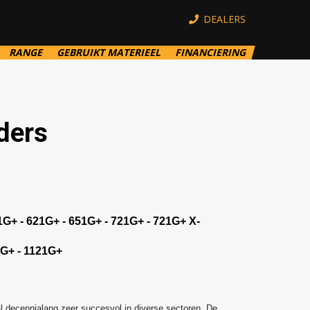
DEALERS
RANGE
GEBRUIKT MATERIEEL
FINANCIERING
ders
1G+
-
621G+
-
651G+
-
721G+
-
721G+ X-
1G+
-
1121G+
al decennialang zeer succesvol in diverse sectoren. De