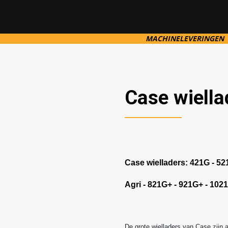
MACHINELEVERINGEN
Case wiella
Case wielladers:
421G
-
52
Agri
-
821G+
-
921G+
-
102
De grote wielladers van Case zijn 