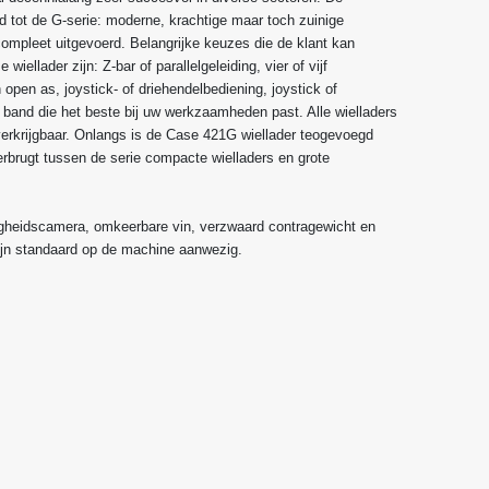
d tot de G-serie: moderne, krachtige maar toch zuinige
ompleet uitgevoerd. Belangrijke keuzes die de klant kan
ellader zijn: Z-bar of parallelgeleiding, vier of vijf
n open as, joystick- of driehendelbediening, joystick of
e band die het beste bij uw werkzaamheden past. Alle wielladers
verkrijgbaar. Onlangs is de Case 421G wiellader teogevoegd
rbrugt tussen de serie compacte wielladers en grote
ligheidscamera, omkeerbare vin, verzwaard contragewicht en
ijn standaard op de machine aanwezig.