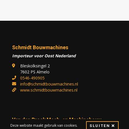
Schmidt Bouwmachines
Importeur voor Oost Nederland
Bleskolksingel 2
7602 PS Almelo
0546-490905
info@schmidtbouwmachines.nl
www.schmidtbouwmachines.nl
Van den Broek Mech. en Machinebouw
Deze website maakt gebruik van cookies.
SLUITEN
Dealer voor delen van Zuid-Holland en Utrecht