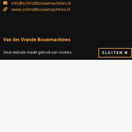
info@schmidtbouwmachines.nl
www.schmidtbouwmachines.nl
Van der Vrande Bouwmachines
Importeur voor Zuidoost Nederland
Deze website maakt gebruik van cookies.
SLUITEN
Thibostraat 2
5741 SJ Beek en Donk
0492-451051
info@vrande.nl
www.vrande.nl
LMB Oosterhof BV
Dealer voor Friesland en Groningen
Hooilandseweg 145